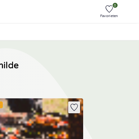
0
Favorieten
milde
E