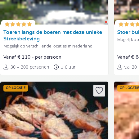
Tonen
Tonen
Toeren langs de boeren met deze unieke
Stoer bu
Streekbeleving
Mogelijk op
Mogelijk op verschillende locaties in Nederland
Vanaf € 110,- per persoon
Vanaf € 6
30 – 200 personen
± 6 uur
v.a. 20
OP LOCATIE
OP LOCATI