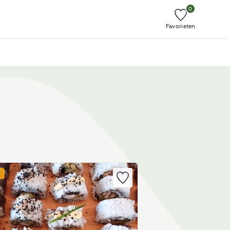
0
Favorieten
E