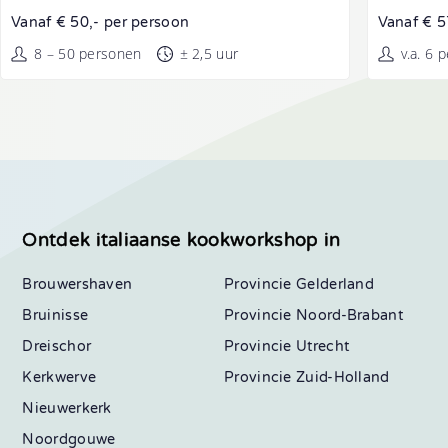
Vanaf € 50,- per persoon
Vanaf € 5
8 – 50 personen
± 2,5 uur
v.a. 6 
Ontdek italiaanse kookworkshop in
Brouwershaven
Gelderland
Bruinisse
Noord-Brabant
Dreischor
Utrecht
Kerkwerve
Zuid-Holland
Nieuwerkerk
Noordgouwe