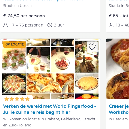
Studio in Utrecht
Studio in B
€ 74,50 per persoon
€ 65,- to
17 – 75 personen
3 uur
10 – 4
OP LOCATIE
Tonen
Tonen
Verken de wereld met World Fingerfood -
Creëer je
Jullie culinaire reis begint hier
Worksho
Wij komen op locatie in Brabant, Gelderland, Utrecht
In Haarlem
en Zuid-Holland