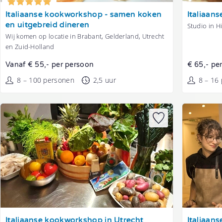
Tonen
Tonen
Italiaanse kookworkshop - samen koken
Italiaan
en uitgebreid dineren
Studio in H
Wij komen op locatie in Brabant, Gelderland, Utrecht
en Zuid-Holland
Vanaf € 55,- per persoon
€ 65,- pe
8 – 100 personen
2,5 uur
8 – 16
Tonen
Tonen
Italiaanse kookworkshop in Utrecht
Italiaan