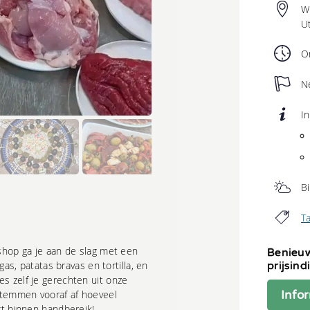
W
Heb je een locatie?
U
O
N
e helpen?
In
B
turen
T
shop ga je aan de slag met een
Benieuw
Binnen 24 uur reactie
De scherpste prijs
Rechtstreeks contac
gas, patatas bravas en tortilla, en
prijsind
s zelf je gerechten uit onze
n zijn verplicht. We gaan uiteraard vertrouwelijk met je gegevens om. O
stemmen vooraf af hoeveel
Info
gt binnen handbereik!