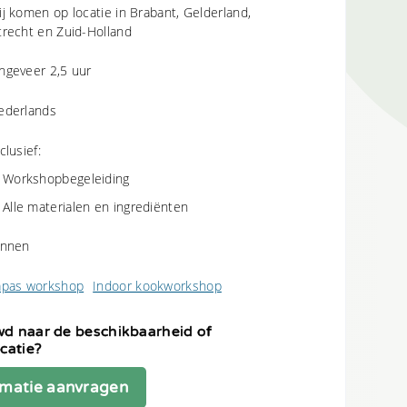
ij komen op locatie in Brabant, Gelderland,
trecht en Zuid-Holland
ngeveer 2,5 uur
ederlands
clusief:
Workshopbegeleiding
Alle materialen en ingrediënten
innen
apas workshop
Indoor kookworkshop
d naar de beschikbaarheid of
t
icatie?
ns
privacyreglement
is
rmatie aanvragen