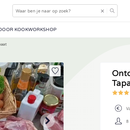
DOOR KOOKWORKSHOP
maat
 hoe deze activiteit eruitziet en welke mogelijkheden er zijn
g vrijblijvend alle informatie.
Ontd
•
Aantal personen
Vanaf 8 personen
Tap
Voorkeursdatum
Indien bekend
V
Voorkeursplaats
8