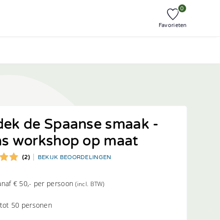
0
Favorieten
. Vul onderstaande
ek de Spaanse smaak -
personen
as workshop op maat
(2)
BEKIJK BEOORDELINGEN
anaf € 50,- per persoon
(incl. BTW)
 tot 50 personen