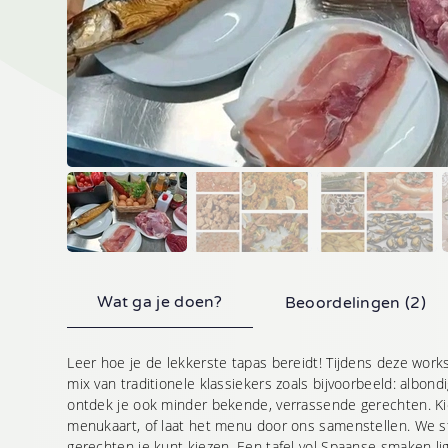
Telefoonnummer
Waar kunnen we je me
Wat ga je doen?
Beoordelingen (2)
Aanvraag vers
Leer hoe je de lekkerste tapas bereidt! Tijdens deze work
Geheel vrijblijvend
mix van traditionele klassiekers zoals bijvoorbeeld: albondi
ontdek je ook minder bekende, verrassende gerechten. Kie
•
De met
gemarkeerde velde
menukaart, of laat het menu door ons samenstellen. We 
hierop van toepassing.
gerechten je kunt kiezen. Een tafel vol Spaanse smaken li