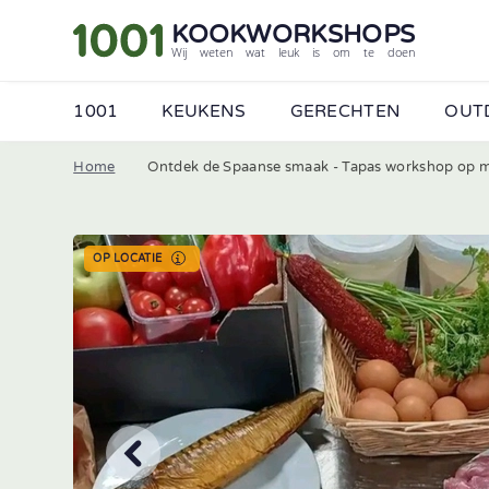
KOOKWORKSHOPS
Wij weten wat leuk is om te doen
1001
KEUKENS
GERECHTEN
OUT
Home
Ontdek de Spaanse smaak - Tapas workshop op 
Wij vertellen je graag
formulier in en ontvan
OP LOCATIE
•
Contactpersoon
Bedrijfsnaam
•
E-mailadres