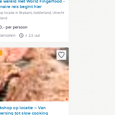
e wereld met World Fingerfood -
linaire reis begint hier
p locatie in Brabant, Gelderland, Utrecht
lland
0,- per persoon
 personen
± 2,5 uur
E
shop op locatie – Van
ersing tot slow cooking