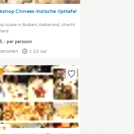
shop Chinees-Indische rijsttafel
p locatie in Brabant, Gelderland, Utrecht
lland
5,- per persoon
 personen
± 2,5 uur
E