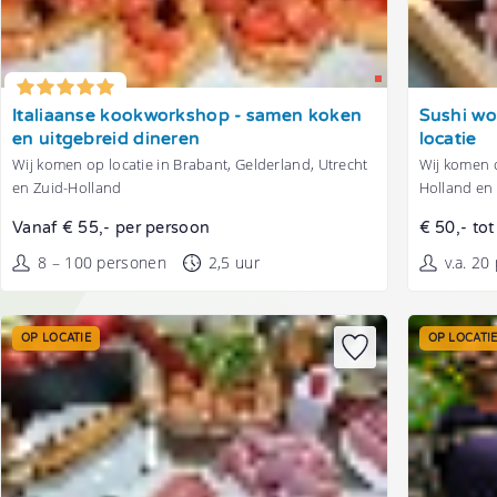
Tonen
Tonen
Italiaanse kookworkshop - samen koken
Sushi wo
en uitgebreid dineren
locatie
Wij komen op locatie in Brabant, Gelderland, Utrecht
Wij komen o
en Zuid-Holland
Holland en
Vanaf € 55,- per persoon
€ 50,- to
8 – 100 personen
2,5 uur
v.a. 20
OP LOCATIE
OP LOCATI