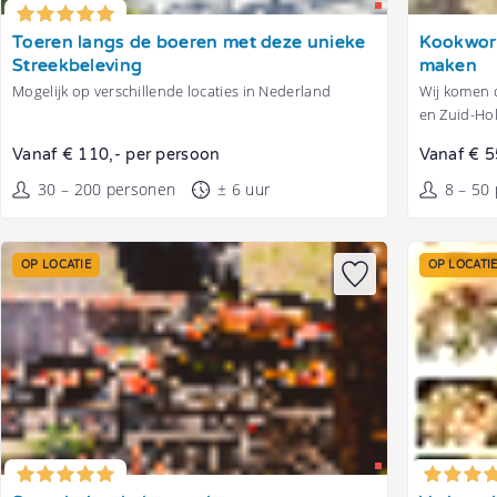
Tonen
Tonen
Toeren langs de boeren met deze unieke
Kookwork
Streekbeleving
maken
Mogelijk op verschillende locaties in Nederland
Wij komen o
en Zuid-Ho
Vanaf € 110,- per persoon
Vanaf € 5
30 – 200 personen
± 6 uur
8 – 50
OP LOCATIE
OP LOCATI
Tonen
Tonen