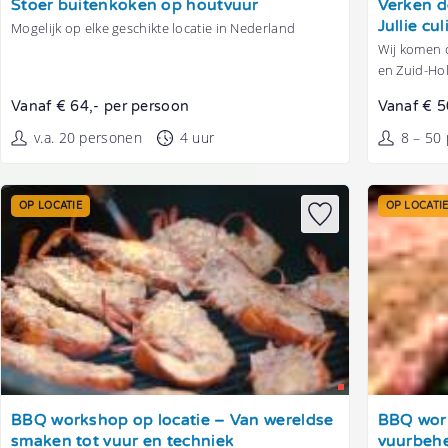
Stoer buitenkoken op houtvuur
Verken d
Jullie cu
Mogelijk op elke geschikte locatie in Nederland
Wij komen o
en Zuid-Ho
Vanaf € 64,- per persoon
Vanaf € 5
v.a. 20 personen
4 uur
8 – 50
OP LOCATIE
OP LOCATI
Tonen
Tonen
BBQ workshop op locatie – Van wereldse
BBQ work
smaken tot vuur en techniek
vuurbehe