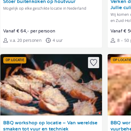
Stoer buitenkoken op houtvuur
Verken d
Jullie cu
Mogelijk op elke geschikte locatie in Nederland
Wij komen o
en Zuid-Ho
Vanaf € 64,- per persoon
Vanaf € 5
v.a. 20 personen
4 uur
8 – 50
OP LOCATIE
OP LOCATI
Tonen
Tonen
BBQ workshop op locatie – Van wereldse
BBQ work
smaken tot vuur en techniek
vuurbehe