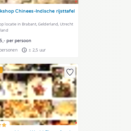
shop Chinees-Indische rijsttafel
p locatie in Brabant, Gelderland, Utrecht
lland
5,- per persoon
 personen
± 2,5 uur
E