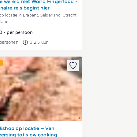
e wereld met World Fingerfood -
linaire reis begint hier
p locatie in Brabant, Gelderland, Utrecht
lland
0,- per persoon
 personen
± 2,5 uur
E
shop op locatie – Van
ersing tot slow cooking