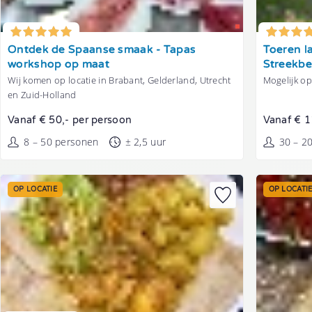
Tonen
Tonen
Ontdek de Spaanse smaak - Tapas
Toeren l
workshop op maat
Streekbe
Wij komen op locatie in Brabant, Gelderland, Utrecht
Mogelijk op
en Zuid-Holland
Vanaf € 50,- per persoon
Vanaf € 1
8 – 50 personen
± 2,5 uur
30 – 2
OP LOCATIE
OP LOCATI