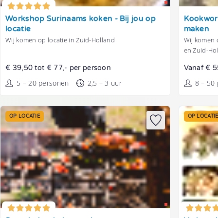
Tonen
Tonen
Workshop Surinaams koken - Bij jou op
Kookwork
locatie
maken
Wij komen op locatie in Zuid-Holland
Wij komen o
en Zuid-Ho
€ 39,50 tot € 77,- per persoon
Vanaf € 5
5 – 20 personen
2,5 – 3 uur
8 – 50
OP LOCATIE
OP LOCATI
Tonen
Tonen