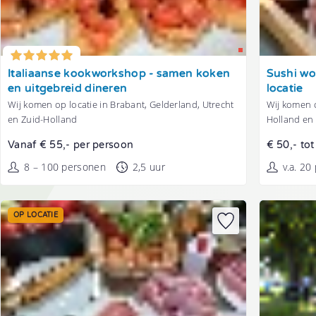
Tonen
Tonen
Italiaanse kookworkshop - samen koken
Sushi wo
en uitgebreid dineren
locatie
Wij komen op locatie in Brabant, Gelderland, Utrecht
Wij komen o
en Zuid-Holland
Holland en
Vanaf € 55,- per persoon
€ 50,- to
8 – 100 personen
2,5 uur
v.a. 20
OP LOCATIE